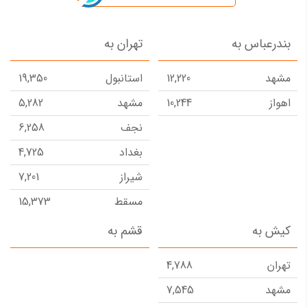
بندرعباس به
تهران به
مشهد
12,220
استانبول
19,350
اهواز
10,244
مشهد
5,282
نجف
6,258
بغداد
4,725
شیراز
7,201
مسقط
15,373
ایروان
15,853
کیش به
قشم به
کرمان
8,181
تهران
4,788
دبی
17,955
مشهد
7,545
تفلیس
14,894