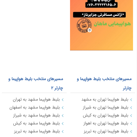
یزد
2,980
لاهور
58,393
عسلویه
7,474
پوکت
77,274
مسقط
29,112
سليمانيه
31,465
کرمان
3,200
بیرجند
9,647
کیش
8,505
مزارشریف
18,375
ارومیه
4,184
لامرد
9,191
دبی
39,000
سنت پتر بورگ
43,669
مسیرهای منتخب بلیط هواپیما و
مسیرهای منتخب بلیط هواپیما و
ایلام
2,980
زابل
10,784
چارتر
چارتر 2
بندرعباس
12,220
دالامان
29,276
بلیط هواپیما تهران به مشهد
بلیط هواپیما مشهد به تهران
تفلیس
25,716
بلیط هواپیما تهران به شیراز
بلیط هواپیما مشهد به اصفهان
ایلام
7,422
بلیط هواپیما تهران به کیش
بلیط هواپیما مشهد به شیراز
زابل
7,422
کوالالامپور
95,125
بلیط هواپیما تهران به اهواز
بلیط هواپیما مشهد به کیش
اراک
7,584
اردبیل
6,517
بلیط هواپیما تهران به تبریز
بلیط هواپیما مشهد به تبریز